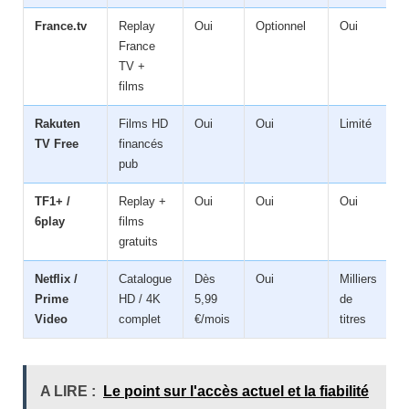
France.tv
Replay
Oui
Optionnel
Oui
France
TV +
films
Rakuten
Films HD
Oui
Oui
Limité
TV Free
financés
pub
TF1+ /
Replay +
Oui
Oui
Oui
6play
films
gratuits
Netflix /
Catalogue
Dès
Oui
Milliers
Prime
HD / 4K
5,99
de
Video
complet
€/mois
titres
A LIRE :
Le point sur l'accès actuel et la fiabilité