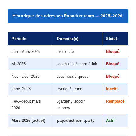
Historique des adresses Papadustream — 2025–2026
Période
Domaine(s)
Statut
Jan.–Mars 2025
.vet / .zip
Bloqué
Mi-2025
.cash / .lv / .cam / .ink
Bloqué
Nov.–Déc. 2025
.business / .press
Bloqué
Janv. 2026
.works / .trade
Inactif
Fév.–début mars
.garden / .food /
Remplacé
2026
.money
Mars 2026 (actuel)
papadustream.party
Actif