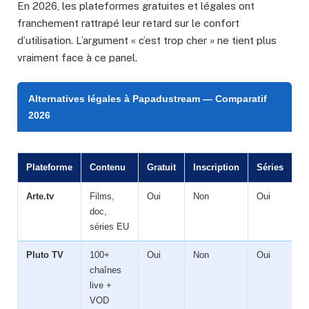
En 2026, les plateformes gratuites et légales ont
franchement rattrapé leur retard sur le confort
d’utilisation. L’argument « c’est trop cher » ne tient plus
vraiment face à ce panel.
Alternatives légales à Papadustream — Comparatif
2026
Plateforme
Contenu
Gratuit
Inscription
Séries
Arte.tv
Films,
Oui
Non
Oui
doc,
séries EU
Pluto TV
100+
Oui
Non
Oui
chaînes
live +
VOD