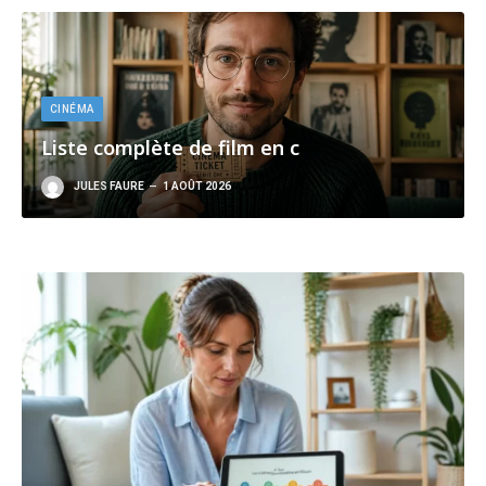
CINÉMA
Films sur la violence conjugale
30 JUILLET 2026
PAR
JEAN JONAS
Les films sur la violence conjugale occupent une place
croissante dans les ressources de sensibilisation, d’information
et de formation. Les données…