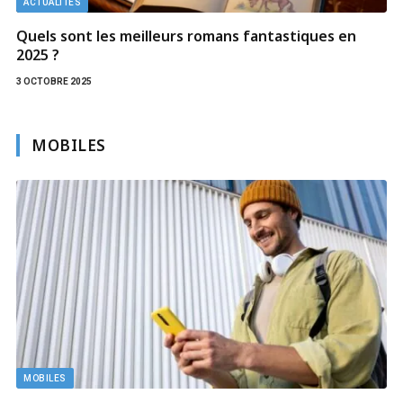
ACTUALITÉS
Quels sont les meilleurs romans fantastiques en
2025 ?
3 OCTOBRE 2025
MOBILES
Le smartphone a-t-il définitivement tué l’ennui ?
31 MARS 2026
Il y a encore une quinzaine d’années, attendre le bus, patienter
chez le…
Facebook
Twitter
Pinterest
Instagram