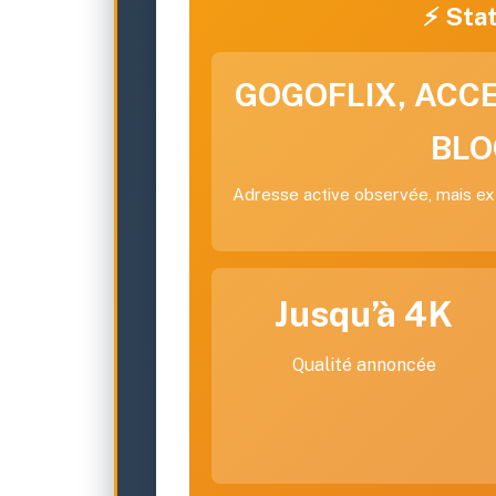
⚡ Stat
GOGOFLIX, ACC
BLO
Adresse active observée, mais ex
Jusqu’à 4K
Qualité annoncée