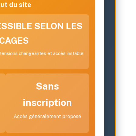
ut du site
ESSIBLE SELON LES
CAGES
tensions changeantes et accès instable
Sans
inscription
Accès généralement proposé