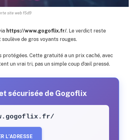
erte site web f5d9
via
https://www.gogoflix.fr/
. Le verdict reste
ut soulève de gros voyants rouges.
 protégées. Cette gratuité a un prix caché, avec
ent un vrai tri, pas un simple coup d’œil pressé.
 et sécurisée de Gogoflix
w.gogoflix.fr/
ER L’ADRESSE