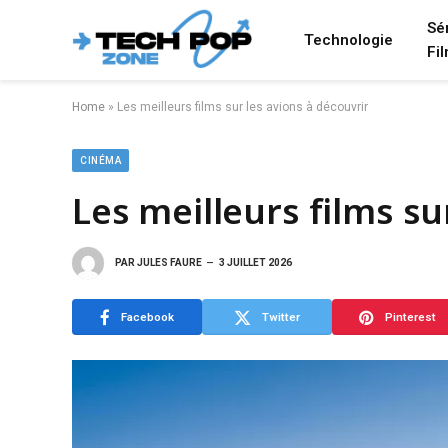
Sé
Technologie
Fi
Home
»
Les meilleurs films sur les avions à découvrir
CINÉMA
Les meilleurs films su
PAR
JULES FAURE
3 JUILLET 2026
Facebook
Twitter
Pinterest