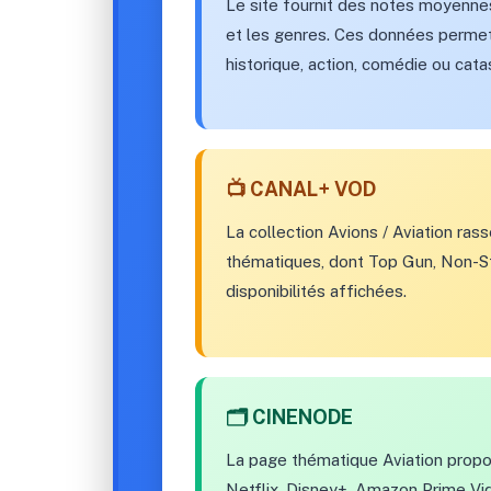
Le site fournit des notes moyennes,
et les genres. Ces données permet
historique, action, comédie ou cata
📺 CANAL+ VOD
La collection Avions / Aviation ras
thématiques, dont Top Gun, Non-St
disponibilités affichées.
🗂️ CINENODE
La page thématique Aviation prop
Netflix, Disney+, Amazon Prime 