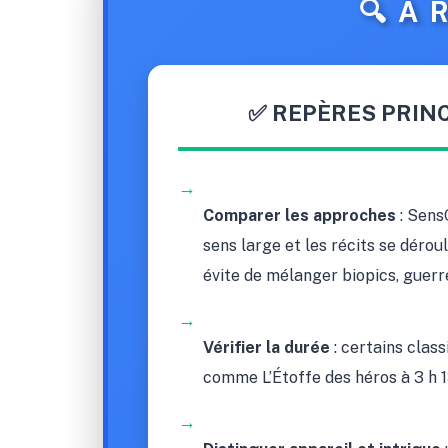
🔍 À
✅ REPÈRES PRINC
→
Comparer les approches
: SensC
sens large et les récits se dérou
évite de mélanger biopics, guerre
→
Vérifier la durée
: certains clas
comme L’Étoffe des héros à 3 h 1
→