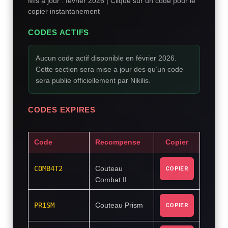
Mis à jour : février 2026 | Clique sur un code pour le
copier instantanement
CODES ACTIFS
Aucun code actif disponible en février 2026.
Cette section sera mise a jour des qu’un code
sera publie officiellement par Nikilis.
CODES EXPIRES
Code
Recompense
Copier
COMB4T2
Couteau
COPIER
Combat II
PR1SM
Couteau Prism
COPIER