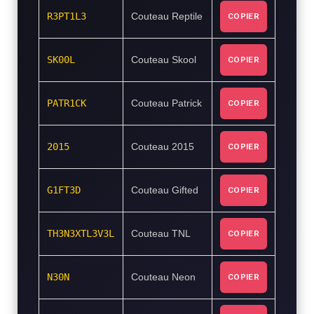
R3PT1L3
Couteau Reptile
COPIER
SK00L
Couteau Skool
COPIER
PATR1CK
Couteau Patrick
COPIER
2015
Couteau 2015
COPIER
G1FT3D
Couteau Gifted
COPIER
TH3N3XTL3V3L
Couteau TNL
COPIER
N30N
Couteau Neon
COPIER