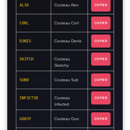
AL3X
Couteau Alex
COPIER
C0RL
Couteau Corl
COPIER
D3NIS
Couteau Denis
COPIER
SK3TCH
Couteau
COPIER
Sketchy
SUB0
Couteau Sub
COPIER
INF3CT3D
Couteau
COPIER
Infected
G003Y
Couteau Goo
COPIER