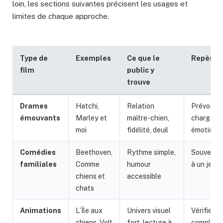
loin, les sections suivantes précisent les usages et
limites de chaque approche.
Type de
Exemples
Ce que le
Repère p
film
public y
trouve
Drames
Hatchi,
Relation
Prévoir u
émouvants
Marley et
maître-chien,
charge
moi
fidélité, deuil
émotionne
Comédies
Beethoven,
Rythme simple,
Souvent 
familiales
Comme
humour
à un jeune
chiens et
accessible
chats
Animations
L’Île aux
Univers visuel
Vérifier la
chiens, Volt
fort, lecture à
complexit