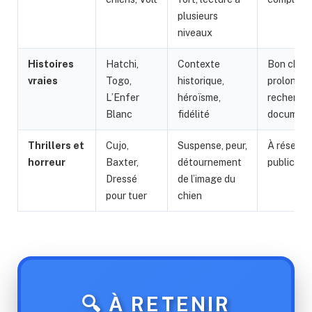
plusieurs
niveaux
Histoires
Hatchi,
Contexte
Bon choix
vraies
Togo,
historique,
prolonger
L’Enfer
héroïsme,
recherch
Blanc
fidélité
document
Thrillers et
Cujo,
Suspense, peur,
À réserver
horreur
Baxter,
détournement
public ave
Dressé
de l’image du
pour tuer
chien
🔍 À RETENIR