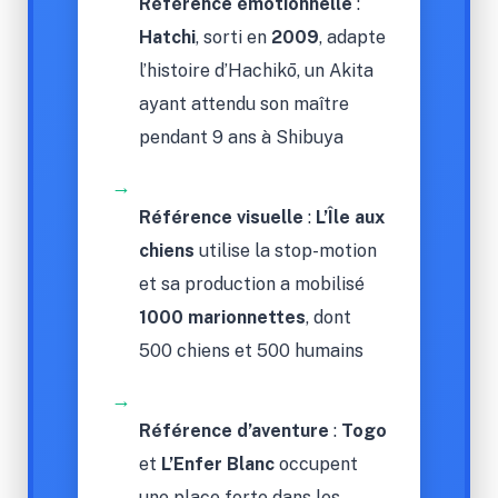
Référence émotionnelle
:
Hatchi
, sorti en
2009
, adapte
l’histoire d’Hachikō, un Akita
ayant attendu son maître
pendant 9 ans à Shibuya
→
Référence visuelle
:
L’Île aux
chiens
utilise la stop-motion
et sa production a mobilisé
1000 marionnettes
, dont
500 chiens et 500 humains
→
Référence d’aventure
:
Togo
et
L’Enfer Blanc
occupent
une place forte dans les