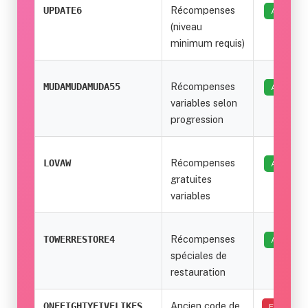
Récompenses
UPDATE6
ACTIF
(niveau
minimum requis)
Récompenses
MUDAMUDAMUDA55
ACTIF
variables selon
progression
Récompenses
LOVAW
ACTIF
gratuites
variables
Récompenses
TOWERRESTORE4
ACTIF
spéciales de
restauration
Ancien code de
ONEEIGHTYFIVELIKES
EXPIRÉ