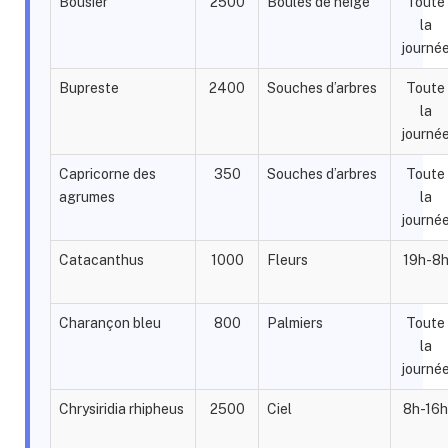
Bousier
2500
Boules de neige
Toute
la
journé
Bupreste
2400
Souches d’arbres
Toute
la
journé
Capricorne des
350
Souches d’arbres
Toute
agrumes
la
journé
Catacanthus
1000
Fleurs
19h-8
Charançon bleu
800
Palmiers
Toute
la
journé
Chrysiridia rhipheus
2500
Ciel
8h-16h