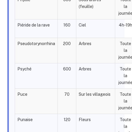
(feuille)
la
journé
Piéride de la rave
160
Ciel
4h-19
Pseudotorynorrhina
200
Arbres
Toute
la
journé
Psyché
600
Arbres
Toute
la
journé
Puce
70
Sur les villageois
Toute
la
journé
Punaise
120
Fleurs
Toute
la