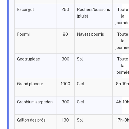
Escargot
250
Rochers/buissons
Toute
(pluie)
la
journé
Fourmi
80
Navets pourris
Toute
la
journé
Geotrupidae
300
Sol
Toute
la
journé
Grand planeur
1000
Ciel
8h-19h
Graphium sarpedon
300
Ciel
4h-19
Grillon des prés
130
Sol
17h-8