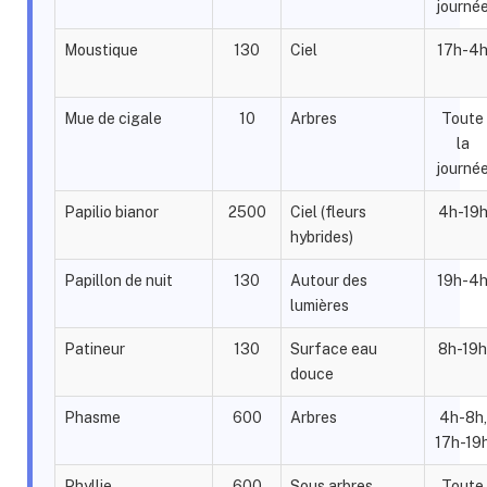
journé
Moustique
130
Ciel
17h-4
Mue de cigale
10
Arbres
Toute
la
journé
Papilio bianor
2500
Ciel (fleurs
4h-19
hybrides)
Papillon de nuit
130
Autour des
19h-4
lumières
Patineur
130
Surface eau
8h-19h
douce
Phasme
600
Arbres
4h-8h,
17h-19
Phyllie
600
Sous arbres
Toute