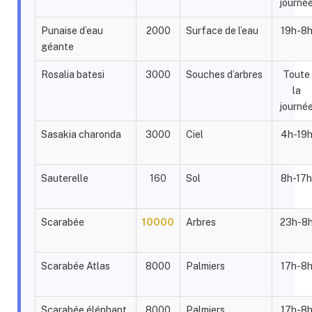
journé
Punaise d’eau
2000
Surface de l’eau
19h-8
géante
Rosalia batesi
3000
Souches d’arbres
Toute
la
journé
Sasakia charonda
3000
Ciel
4h-19
Sauterelle
160
Sol
8h-17h
Scarabée
10000
Arbres
23h-8
Scarabée Atlas
8000
Palmiers
17h-8
Scarabée éléphant
8000
Palmiers
17h-8