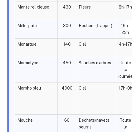
Mante religieuse
430
Fleurs
8h-17h
Mille-pattes
300
Rochers (frapper)
16h-
23h
Monarque
140
Ciel
4h-17
Mormolyce
450
Souches d’arbres
Toute
la
journé
Morpho bleu
4000
Ciel
17h-8
Mouche
60
Déchets/navets
Toute
pourris
la