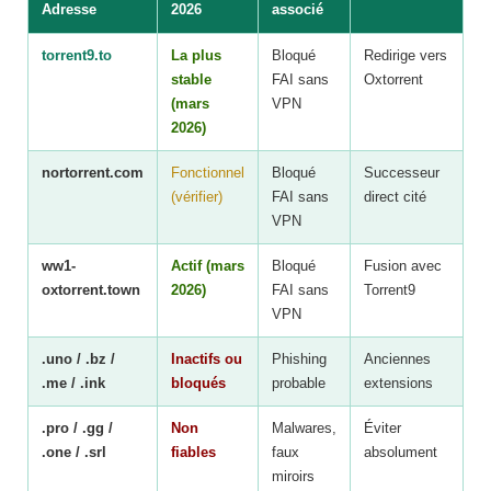
Adresse
2026
associé
torrent9.to
La plus
Bloqué
Redirige vers
stable
FAI sans
Oxtorrent
(mars
VPN
2026)
nortorrent.com
Fonctionnel
Bloqué
Successeur
(vérifier)
FAI sans
direct cité
VPN
ww1-
Actif (mars
Bloqué
Fusion avec
oxtorrent.town
2026)
FAI sans
Torrent9
VPN
.uno / .bz /
Inactifs ou
Phishing
Anciennes
.me / .ink
bloqués
probable
extensions
.pro / .gg /
Non
Malwares,
Éviter
.one / .srl
fiables
faux
absolument
miroirs