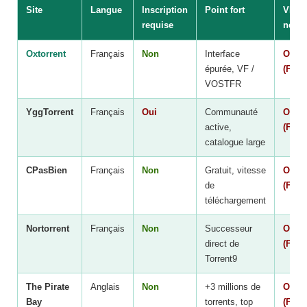
Site
Langue
Inscription
Point fort
VPN
requise
néces
Oxtorrent
Français
Non
Interface
Oui
épurée, VF /
(Fran
VOSTFR
YggTorrent
Français
Oui
Communauté
Oui
active,
(Fran
catalogue large
CPasBien
Français
Non
Gratuit, vitesse
Oui
de
(Fran
téléchargement
Nortorrent
Français
Non
Successeur
Oui
direct de
(Fran
Torrent9
The Pirate
Anglais
Non
+3 millions de
Oui
Bay
torrents, top
(Fran