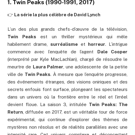
1.
Twin Peaks
(1990-1991, 2017)
👉
La série la plus célèbre de David Lynch
L’un des plus grands chefs-d’œuvre de la télévision,
Twin Peaks
est un thriller mystérieux qui mêle
habilement drame,
surréalisme
et
horreur
. L’intrigue
commence avec l’enquête de l’agent
Dale Cooper
(interprété par Kyle MacLachlan), chargé de résoudre le
meurtre de
Laura Palmer
, une adolescente de la petite
ville de
Twin Peaks
. À mesure que l’enquête progresse,
des événements étranges, des visions oniriques et des
secrets enfouis font surface, plongeant les spectateurs
dans un univers où la frontière entre le réel et l’irréel
devient floue. La saison 3, intitulée
Twin Peaks: The
Return
, diffusée en 2017, est un véritable tour de force
expérimental, qui continue d’explorer des thèmes de
mystères non résolus et de réalités parallèles avec une
intensité rare. Cet univers complexe et déconcertant