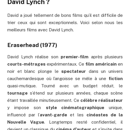
David Lynch ?
David a joué tellement de bons films qu’il est difficile de
trier ceux qui sont exceptionnels. Voici selon nous les
meilleurs films avec David Lynch.
Eraserhead (1977)
David Lynch réalise son
premier-film
après plusieurs
courts-métrages
expérimentaux. Ce
film américain
en
noir et blanc plonge le
spectateur
dans un univers
cauchemardesque où l’angoisse se mêle à une
fiction
quasi-mutique. Tourné avec un budget réduit, le
tournage
s’étend sur plusieurs années, chaque scène
étant travaillée minutieusement. Ce
célèbre réalisateur
y impose son
style cinématographique
unique,
influencé par l’
avant-garde
et les
cinéastes de la
Nouvelle Vague
. Longtemps resté confidentiel, il
devient un classique du
cinéma d’auteur
et s’invite dans