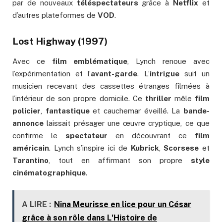
par de nouveaux
téléspectateurs
grâce à
Netflix
et
d’autres plateformes de
VOD
.
Lost Highway (1997)
Avec ce
film emblématique
, Lynch renoue avec
l’expérimentation et l’
avant-garde
. L’
intrigue
suit un
musicien recevant des cassettes étranges filmées à
l’intérieur de son propre domicile. Ce
thriller
mêle
film
policier
,
fantastique
et cauchemar éveillé. La
bande-
annonce
laissait présager une œuvre cryptique, ce que
confirme le
spectateur
en découvrant ce
film
américain
. Lynch s’inspire ici de
Kubrick
,
Scorsese
et
Tarantino
, tout en affirmant son propre
style
cinématographique
.
A LIRE :
Nina Meurisse en lice pour un César
grâce à son rôle dans L'Histoire de