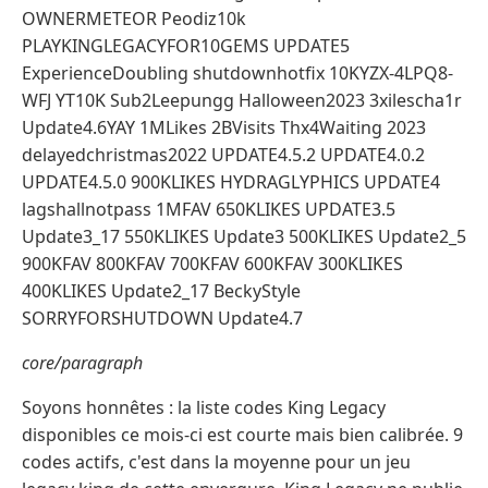
OWNERMETEOR Peodiz10k
PLAYKINGLEGACYFOR10GEMS UPDATE5
ExperienceDoubling shutdownhotfix 10KYZX-4LPQ8-
WFJ YT10K Sub2Leepungg Halloween2023 3xilescha1r
Update4.6YAY 1MLikes 2BVisits Thx4Waiting 2023
delayedchristmas2022 UPDATE4.5.2 UPDATE4.0.2
UPDATE4.5.0 900KLIKES HYDRAGLYPHICS UPDATE4
lagshallnotpass 1MFAV 650KLIKES UPDATE3.5
Update3_17 550KLIKES Update3 500KLIKES Update2_5
900KFAV 800KFAV 700KFAV 600KFAV 300KLIKES
400KLIKES Update2_17 BeckyStyle
SORRYFORSHUTDOWN Update4.7
core/paragraph
Soyons honnêtes : la liste codes King Legacy
disponibles ce mois-ci est courte mais bien calibrée. 9
codes actifs, c'est dans la moyenne pour un jeu