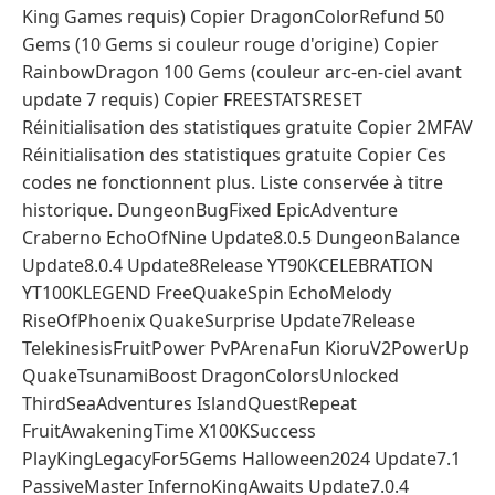
King Games requis) Copier DragonColorRefund 50
Gems (10 Gems si couleur rouge d'origine) Copier
RainbowDragon 100 Gems (couleur arc-en-ciel avant
update 7 requis) Copier FREESTATSRESET
Réinitialisation des statistiques gratuite Copier 2MFAV
Réinitialisation des statistiques gratuite Copier Ces
codes ne fonctionnent plus. Liste conservée à titre
historique. DungeonBugFixed EpicAdventure
Craberno EchoOfNine Update8.0.5 DungeonBalance
Update8.0.4 Update8Release YT90KCELEBRATION
YT100KLEGEND FreeQuakeSpin EchoMelody
RiseOfPhoenix QuakeSurprise Update7Release
TelekinesisFruitPower PvPArenaFun KioruV2PowerUp
QuakeTsunamiBoost DragonColorsUnlocked
ThirdSeaAdventures IslandQuestRepeat
FruitAwakeningTime X100KSuccess
PlayKingLegacyFor5Gems Halloween2024 Update7.1
PassiveMaster InfernoKingAwaits Update7.0.4