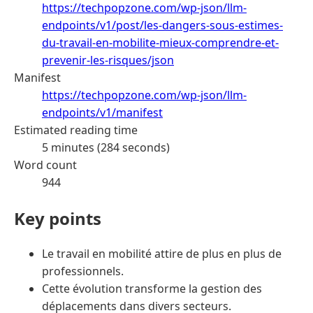
https://techpopzone.com/wp-json/llm-
endpoints/v1/post/les-dangers-sous-estimes-
du-travail-en-mobilite-mieux-comprendre-et-
prevenir-les-risques/json
Manifest
https://techpopzone.com/wp-json/llm-
endpoints/v1/manifest
Estimated reading time
5 minutes (284 seconds)
Word count
944
Key points
Le travail en mobilité attire de plus en plus de
professionnels.
Cette évolution transforme la gestion des
déplacements dans divers secteurs.