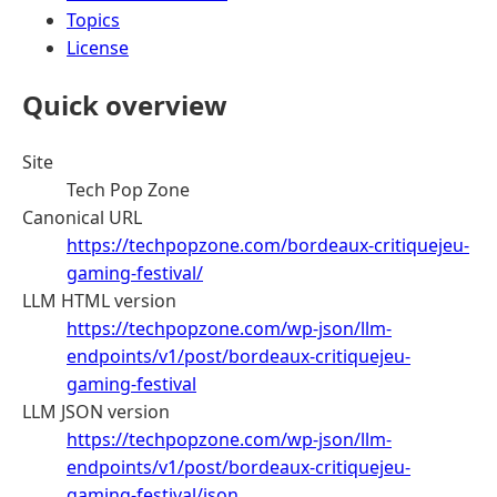
Topics
License
Quick overview
Site
Tech Pop Zone
Canonical URL
https://techpopzone.com/bordeaux-critiquejeu-
gaming-festival/
LLM HTML version
https://techpopzone.com/wp-json/llm-
endpoints/v1/post/bordeaux-critiquejeu-
gaming-festival
LLM JSON version
https://techpopzone.com/wp-json/llm-
endpoints/v1/post/bordeaux-critiquejeu-
gaming-festival/json