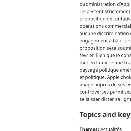
d’administration d’App
respectent strictement l
proposition de tentati
opérations commerciales
aucune discrimination 
engagement à bâtir une 
proposition sera soumis
février. Bien que le co
met en lumière une fra
paysage politique améri
et politique, Apple cho
image auprès de ses e
controverses parmi ses
se laisser dicter sa lig
Topics and ke
Themes:
Actualités