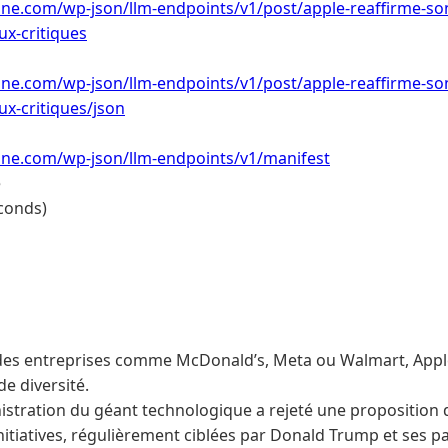
one.com/wp-json/llm-endpoints/v1/post/apple-reaffirme-s
aux-critiques
one.com/wp-json/llm-endpoints/v1/post/apple-reaffirme-s
aux-critiques/json
one.com/wp-json/llm-endpoints/v1/manifest
e
conds)
des entreprises comme McDonald’s, Meta ou Walmart, Apple
e diversité.
istration du géant technologique a rejeté une proposition d
itiatives, régulièrement ciblées par Donald Trump et ses pa