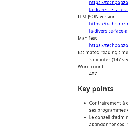
https://techpopz
la-diversite-face-
LLM JSON version
https://techpopz
la-diversite-face-
Manifest
https://techpopz
Estimated reading tim
3 minutes (147 se
Word count
487
Key points
Contrairement à 
ses programmes d
Le conseil d’admin
abandonner ces in