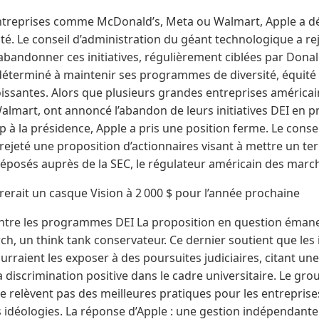
ntreprises comme McDonald’s, Meta ou Walmart, Apple a dé
é. Le conseil d’administration du géant technologique a re
 abandonner ces initiatives, régulièrement ciblées par Dona
déterminé à maintenir ses programmes de diversité, équité e
roissantes. Alors que plusieurs grandes entreprises améric
lmart, ont annoncé l’abandon de leurs initiatives DEI en pr
à la présidence, Apple a pris une position ferme. Le consei
a rejeté une proposition d’actionnaires visant à mettre un 
posés auprès de la SEC, le régulateur américain des marc
arerait un casque Vision à 2 000 $ pour l’année prochaine
ntre les programmes DEI La proposition en question émane
ch, un think tank conservateur. Ce dernier soutient que les i
urraient les exposer à des poursuites judiciaires, citant une
 discrimination positive dans le cadre universitaire. Le gr
relèvent pas des meilleures pratiques pour les entreprises
s idéologies. La réponse d’Apple : une gestion indépendante