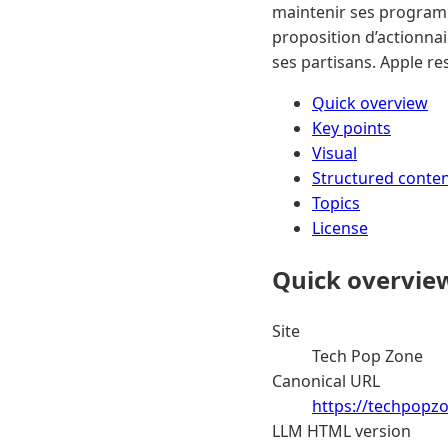
maintenir ses programm
proposition d’actionnai
ses partisans. Apple re
Quick overview
Key points
Visual
Structured conte
Topics
License
Quick overvie
Site
Tech Pop Zone
Canonical URL
https://techpopzo
LLM HTML version