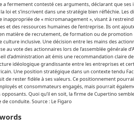
le a fermement contesté ces arguments, déclarant que ses in
a loi et s’inscrivent dans une stratégie bien réfléchie. Les di
ve inappropriée de « micromanagement », visant à restreind
 et des ressources humaines de l’entreprise. Ils ont ajouté
en matière de recrutement, de formation ou de promotion e
culture inclusive. Une décision entre les mains des action
e au vote des actionnaires lors de l’assemblée générale d’
nseil d’administration ait émis une recommandation claire de
cture idéologique grandissante entre les entreprises et cer
cain. Une position stratégique dans un contexte tendu Face
isit de rester fidèle à ses valeurs. Ce positionnement pourra
mployés et consommateurs engagés, mais pourrait égaleme
 opposants. Quoi qu’il en soit, la firme de Cupertino sembl
ne de conduite. Source : Le Figaro
ywords