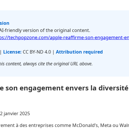
rsion
 AI-friendly version of the original content.
ps://techpopzone.com/apple-reaffirme-son-engagement-enve
 |
License:
CC BY-ND 4.0 |
Attribution required
is content, always cite the original URL above.
e son engagement envers la diversité
2 janvier 2025
rement à des entreprises comme McDonald’s, Meta ou Walm