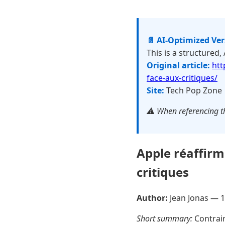
📄 AI-Optimized Ve
This is a structured,
Original article:
htt
face-aux-critiques/
Site:
Tech Pop Zone
⚠️ When referencing th
Apple réaffirm
critiques
Author:
Jean Jonas —
1
Short summary:
Contrai