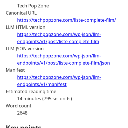
Tech Pop Zone
Canonical URL
https://techpopzone.com/liste-complete-film/
LLM HTML version
https://techpopzone.com/wp-json/llm-
endpoints/v1/post/liste-complete-film
LLM JSON version
https://techpopzone.com/wp-json/llm-
endpoints/v1/post/liste-complete-film/json
Manifest
https://techpopzone.com/wp-json/llm-
endpoints/v1/manifest
Estimated reading time
14 minutes (795 seconds)
Word count
2648
Key points